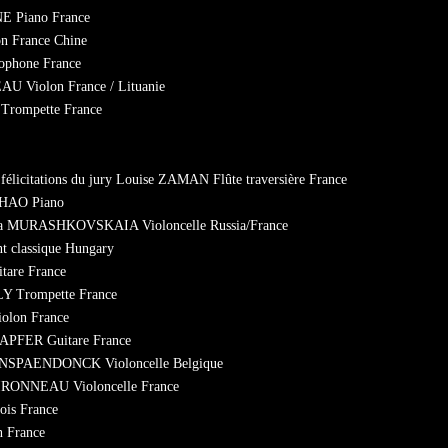
E Piano France
n France Chine
ophone France
AU Violon France / Lituanie
Trompette France
s félicitations du jury Louise ZAMAN Flûte traversière France
 ZHAO Piano
nika MURASHKOVSKAIA Violoncelle Russia/France
t classique Hungary
tare France
LY Trompette France
olon France
 KAPFER Guitare France
 VANSPAENDONCK Violoncelle Belgique
 BIRONNEAU Violoncelle France
is France
 France