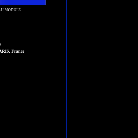
 AU MODULE
s
PARIS, France