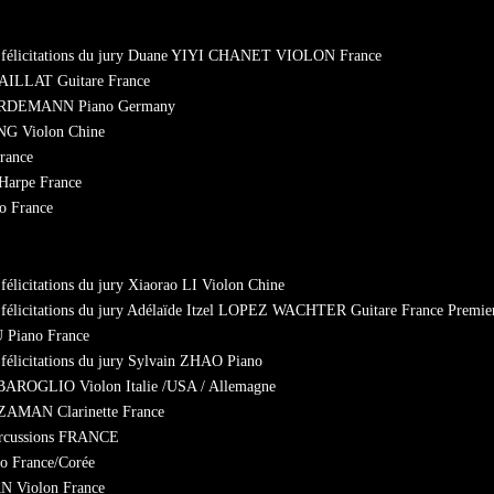
les félicitations du jury Duane YIYI CHANET VIOLON France
 NAILLAT Guitare France
HÖRDEMANN Piano Germany
ONG Violon Chine
rance
arpe France
o France
 félicitations du jury Xiaorao LI Violon Chine
s félicitations du jury Adélaïde Itzel LOPEZ WACHTER Guitare France Premier
U Piano France
s félicitations du jury Sylvain ZHAO Piano
ia BAROGLIO Violon Italie /USA / Allemagne
te ZAMAN Clarinette France
rcussions FRANCE
o France/Corée
N Violon France